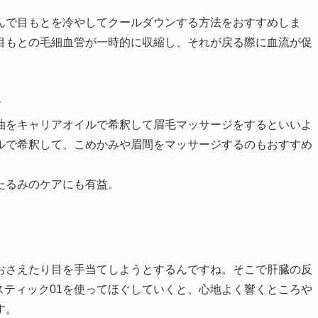
んで目もとを冷やしてクールダウンする方法をおすすめしま
目もとの毛細血管が一時的に収縮し、それが戻る際に血流が促
す
油をキャリアオイルで希釈して眉毛マッサージをするといいよ
ルで希釈して、こめかみや眉間をマッサージするのもおすすめ
たるみのケアにも有益。
る
おさえたり目を手当てしようとするんですね。そこで肝臓の反
 スティック01を使ってほぐしていくと、心地よく響くところや
す。