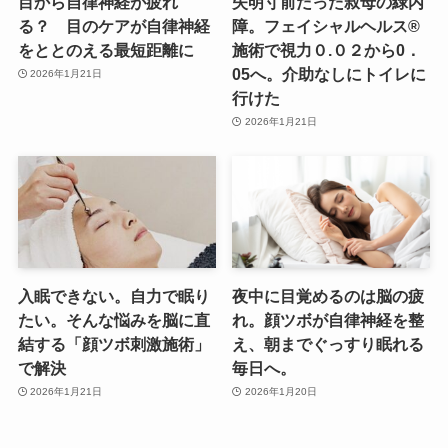
目から自律神経が疲れ
失明寸前だった叔母の緑内
る？ 目のケアが自律神経
障。フェイシャルヘルス®️
をととのえる最短距離に
施術で視力０.０２から0．
05へ。介助なしにトイレに
2026年1月21日
行けた
2026年1月21日
入眠できない。自力で眠り
夜中に目覚めるのは脳の疲
たい。そんな悩みを脳に直
れ。顔ツボが自律神経を整
結する「顔ツボ刺激施術」
え、朝までぐっすり眠れる
で解決
毎日へ。
2026年1月21日
2026年1月20日